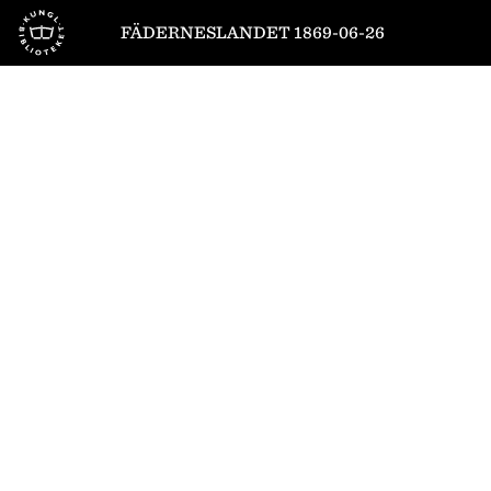
Till startsidan
FÄDERNESLANDET 1869-06-26
1
/
4