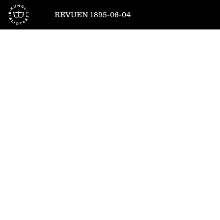
Till startsidan
REVUEN 1895-06-04
1
/
4