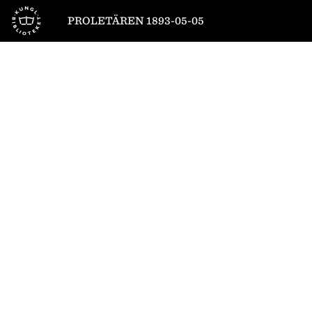
Till startsidan
PROLETÄREN 1893-05-05
1
/
4