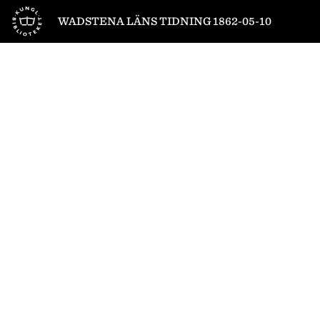
Till startsidan
WADSTENA LÄNS TIDNING 1862-05-10
1
/
4