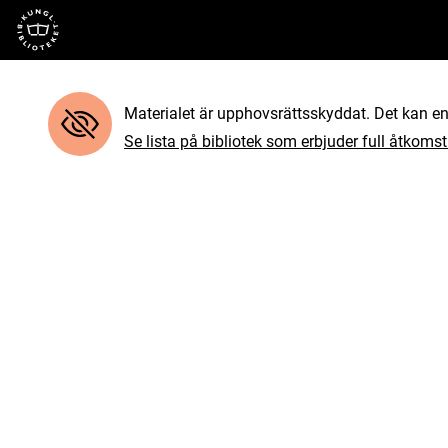
Till startsidan
Materialet är upphovsrättsskyddat. Det kan end
Se lista på bibliotek som erbjuder full åtkomst