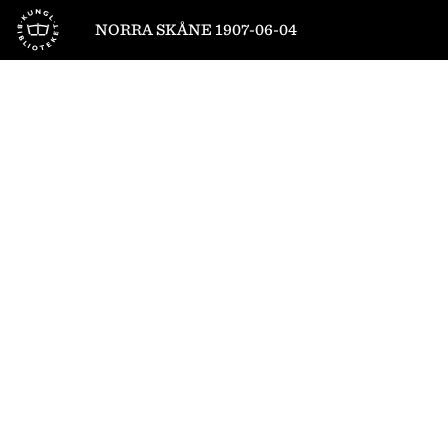
Till startsidan
NORRA SKÅNE 1907-06-04
1
/
4