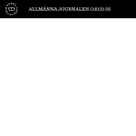
Till startsidan
ALLMÄNNA JOURNALEN (1813):35
1
/
4