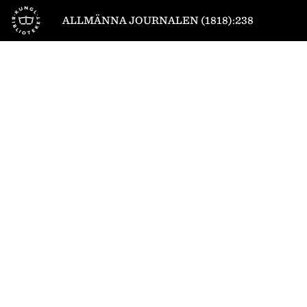
Till startsidan
ALLMÄNNA JOURNALEN (1818):238
1
/
4