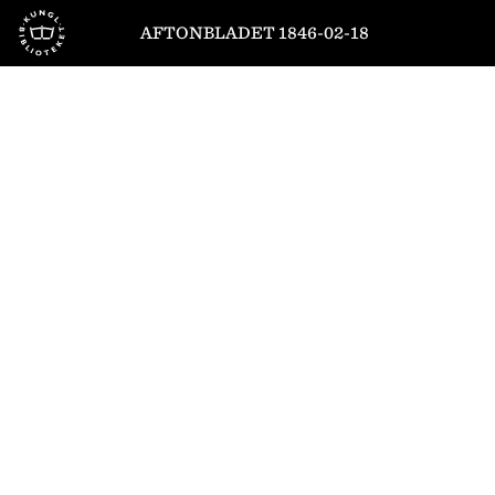
Till startsidan
AFTONBLADET 1846-02-18
1
/
4