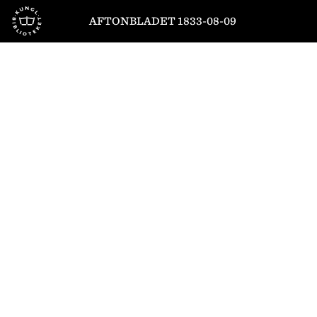
Till startsidan
AFTONBLADET 1833-08-09
1
/
4