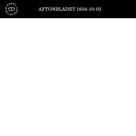
Till startsidan
AFTONBLADET 1834-10-03
1
/
4