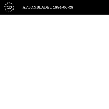
Till startsidan
AFTONBLADET 1884-06-28
1
/
4