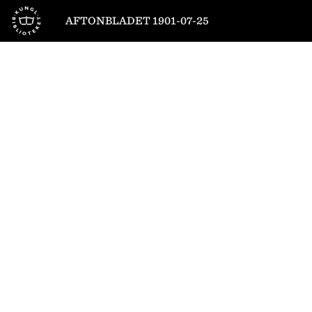
Till startsidan
AFTONBLADET 1901-07-25
1
/
4