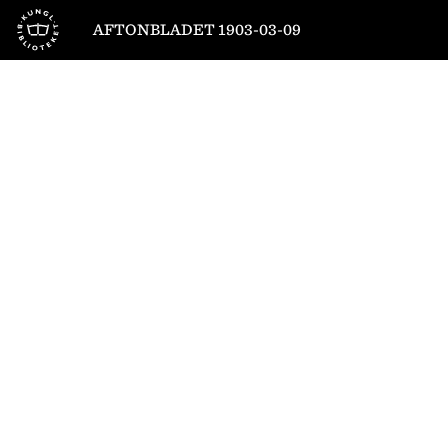
Till startsidan
AFTONBLADET 1903-03-09
1
/
6