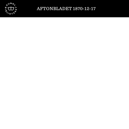
Till startsidan
AFTONBLADET 1870-12-17
1
/
4