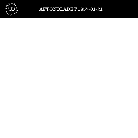
Till startsidan
AFTONBLADET 1857-01-21
1
/
4