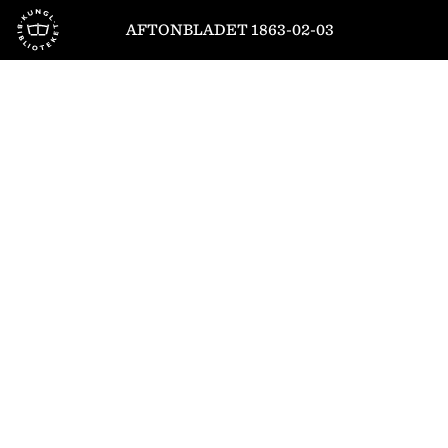
Till startsidan
AFTONBLADET 1863-02-03
1
/
4