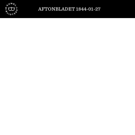
Till startsidan
AFTONBLADET 1844-01-27
1
/
4