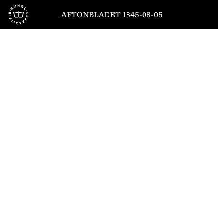
Till startsidan
AFTONBLADET 1845-08-05
1
/
4