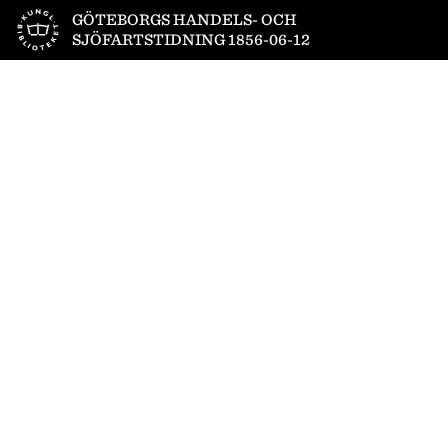
Till startsidan
GÖTEBORGS HANDELS- OCH
SJÖFARTSTIDNING 1856-06-12
1
/
4