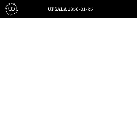
Till startsidan
UPSALA 1856-01-25
1
/
4