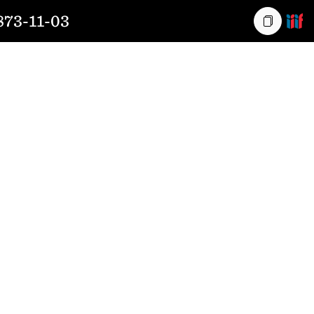
73-11-03
Kopiera l