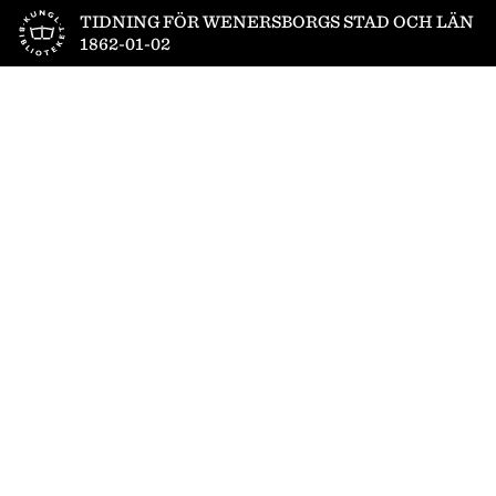
Till startsidan
TIDNING FÖR WENERSBORGS STAD OCH LÄN
1862-01-02
1
/
4