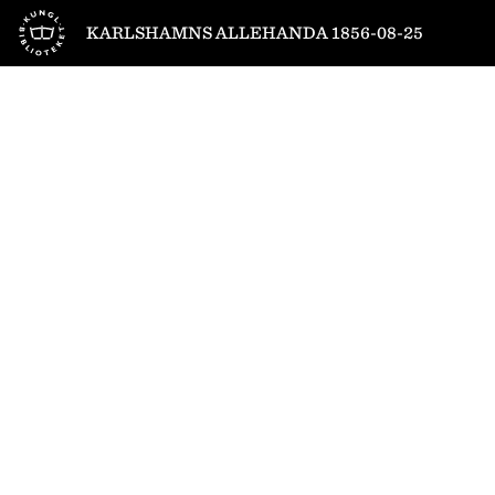
Till startsidan
KARLSHAMNS ALLEHANDA 1856-08-25
1
/
2