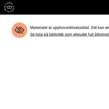
Till startsidan
Materialet är upphovsrättsskyddat. Det kan end
Se lista på bibliotek som erbjuder full åtkomst