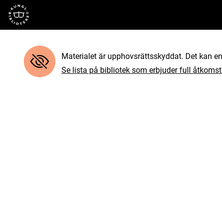
Till startsidan
Materialet är upphovsrättsskyddat. Det kan end
Se lista på bibliotek som erbjuder full åtkomst