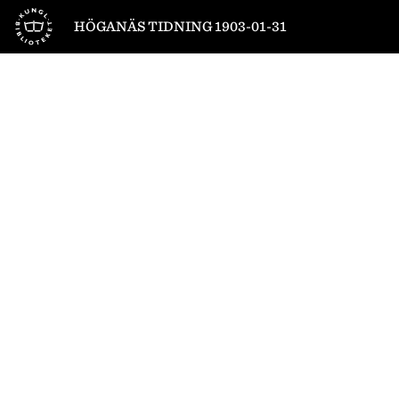
Till startsidan
HÖGANÄS TIDNING 1903-01-31
1
/
4