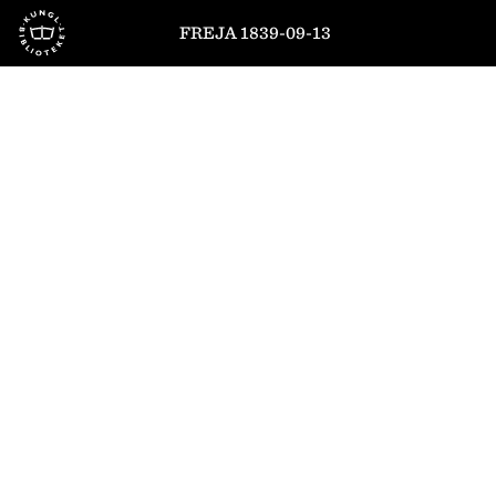
Till startsidan
FREJA 1839-09-13
1
/
4