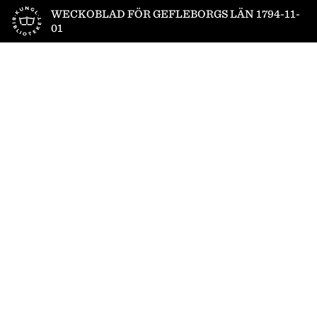
Till startsidan
WECKOBLAD FÖR GEFLEBORGS LÄN 1794-11-
01
1
/
4