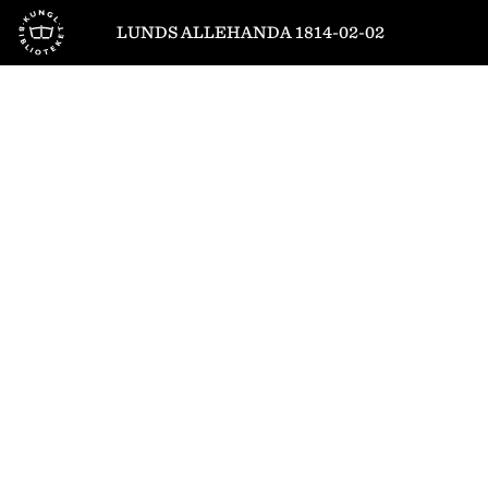
Till startsidan
LUNDS ALLEHANDA 1814-02-02
1
/
4