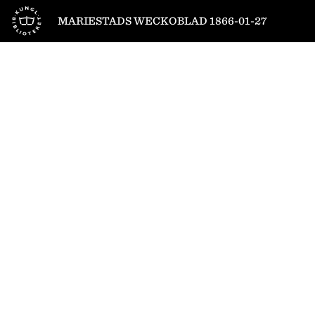
Till startsidan
MARIESTADS WECKOBLAD 1866-01-27
1
/
4