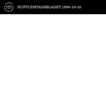
Till startsidan
HUFVUDSTADSBLADET 1890-10-10
1
/
4