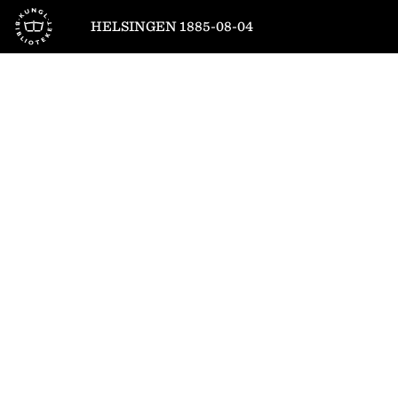
Till startsidan
HELSINGEN 1885-08-04
1
/
4