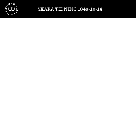
Till startsidan
SKARA TIDNING 1848-10-14
1
/
4