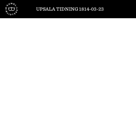
Till startsidan
UPSALA TIDNING 1814-03-23
1
/
4