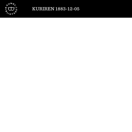
Till startsidan
KURIREN 1883-12-05
1
/
4