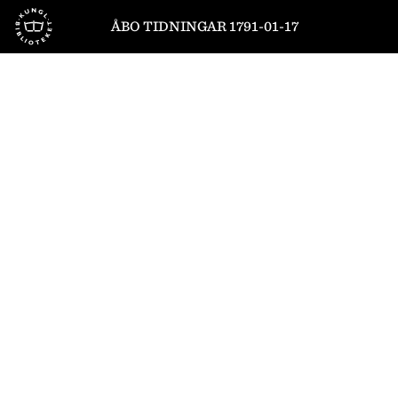
Till startsidan
ÅBO TIDNINGAR 1791-01-17
1
/
4