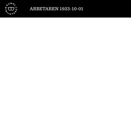
Till startsidan
ARBETAREN 1923-10-01
1
/
8