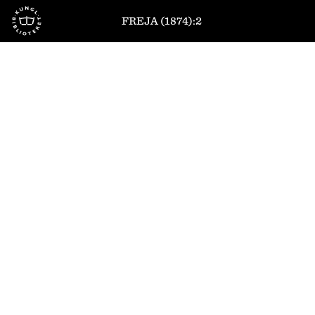
Till startsidan
FREJA (1874):2
1
/
8