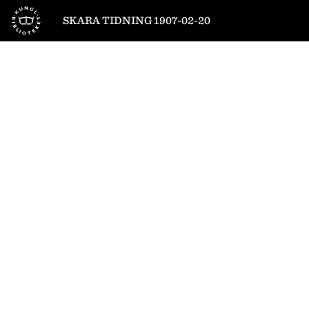
Till startsidan
SKARA TIDNING 1907-02-20
1
/
4