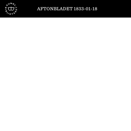
Till startsidan
AFTONBLADET 1833-01-18
1
/
4