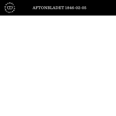
Till startsidan
AFTONBLADET 1846-02-05
1
/
4