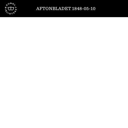
Till startsidan
AFTONBLADET 1848-05-10
1
/
4