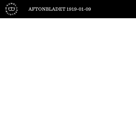
Till startsidan
AFTONBLADET 1919-01-09
1
/
10