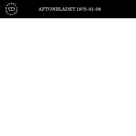
Till startsidan
AFTONBLADET 1875-01-08
1
/
4