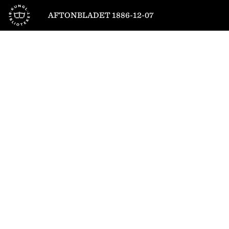
Till startsidan
AFTONBLADET 1886-12-07
1
/
4