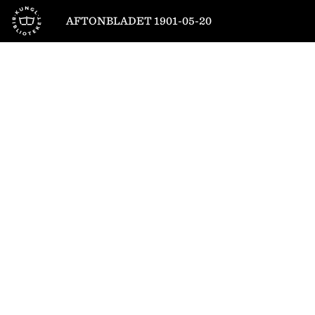
Till startsidan
AFTONBLADET 1901-05-20
1
/
6