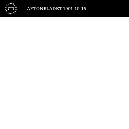
Till startsidan
AFTONBLADET 1901-10-15
1
/
6