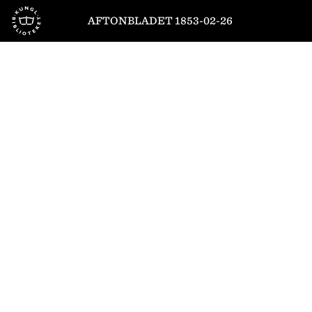
Till startsidan
AFTONBLADET 1853-02-26
1
/
4