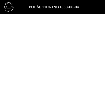
Till startsidan
BORÅS TIDNING 1863-08-04
1
/
4